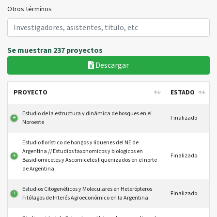
Otros términos
Se muestran 237 proyectos
Descargar
PROYECTO
ESTADO
PROYECTO
ESTADO
Estudio de la estructura y dinámica de bosques en el
Finalizado
Noroeste
Estudio florístico de hongos y líquenes del NE de
Argentina // Estudios taxonomicos y biologicos en
Finalizado
Basidiomicetes y Ascomicetes liquenizados en el norte
de Argentina.
Estudios Citogenéticos y Moleculares en Heterópteros
Finalizado
Fitófagos de Interés Agroeconómico en la Argentina.