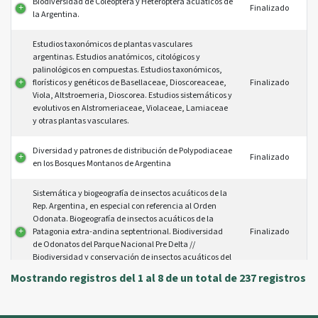
Biodiversidad de Coleoptera y Heteroptera acuaticos de
Finalizado
la Argentina.
Estudios taxonómicos de plantas vasculares
argentinas. Estudios anatómicos, citológicos y
palinológicos en compuestas. Estudios taxonómicos,
florísticos y genéticos de Basellaceae, Dioscoreaceae,
Finalizado
Viola, Altstroemeria, Dioscorea. Estudios sistemáticos y
evolutivos en Alstromeriaceae, Violaceae, Lamiaceae
y otras plantas vasculares.
Diversidad y patrones de distribución de Polypodiaceae
Finalizado
en los Bosques Montanos de Argentina
Sistemática y biogeografía de insectos acuáticos de la
Rep. Argentina, en especial con referencia al Orden
Odonata. Biogeografía de insectos acuáticos de la
Patagonia extra-andina septentrional. Biodiversidad
Finalizado
de Odonatos del Parque Nacional Pre Delta //
Biodiversidad y conservación de insectos acuáticos del
sistema de humedales del Estero de Ibera (Corrientes)
Mostrando registros del 1 al 8 de un total de 237 registros
Inventario ornitológico del P.N. El Rey
Finalizado