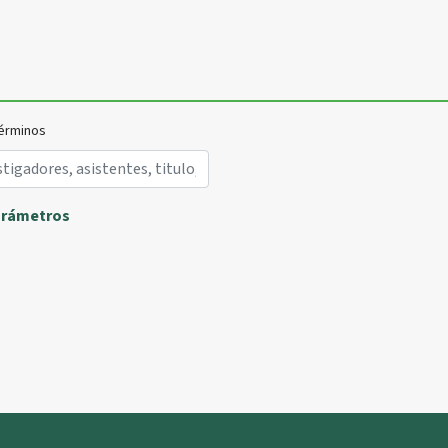
érminos
arámetros