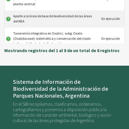
planta-animal
Aporte a la linea de base de biodiversidad de las áreas
En ejecución
del NEA
Taxonomía integrativa en Oxalis L. subg. Oxalis
(Oxalidaceae): sistemática y conservación del clado
En ejecución
bulboso del Sudeste de Sudamérica
Mostrando registros del 1 al 8 de un total de 8 registros
Sistema de Información de
Biodiversidad de la Administración de
Parques Nacionales, Argentina
En el SIB recopilamos, clasificamos, ordenamos,
cartografiamos y ponemos a disposición pública la
información de carácter ambiental, biológico y socio-
cultural de las áreas protegidas de Argentina.