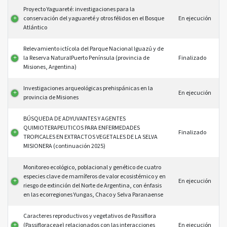
PROYECTO
ESTADO
Proyecto Yaguareté: investigaciones para la
conservación del yaguareté y otros félidos en el Bosque
En ejecución
Atlántico
Relevamiento ictícola del Parque Nacional Iguazú y de
la Reserva NaturalPuerto Península (provincia de
Finalizado
Misiones, Argentina)
Investigaciones arqueológicas prehispánicas en la
En ejecución
provincia de Misiones
BÚSQUEDA DE ADYUVANTES Y AGENTES
QUIMIOTERAPEUTICOS PARA ENFERMEDADES
Finalizado
TROPICALES EN EXTRACTOS VEGETALES DE LA SELVA
MISIONERA (continuación 2025)
Monitoreo ecológico, poblacional y genético de cuatro
especies clave de mamíferos de valor ecosistémico y en
En ejecución
riesgo de extinción del Norte de Argentina, con énfasis
en las ecorregiones Yungas, Chaco y Selva Paranaense
Caracteres reproductivos y vegetativos de Passiflora
(Passifloraceae) relacionados con las interacciones
En ejecución