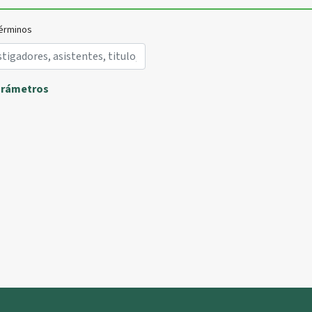
érminos
arámetros