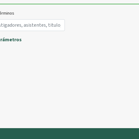
érminos
arámetros