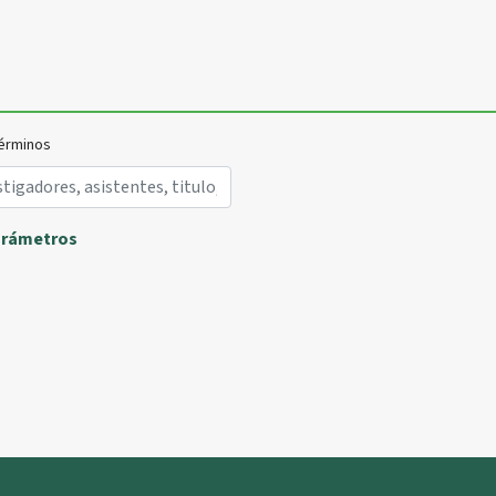
érminos
arámetros