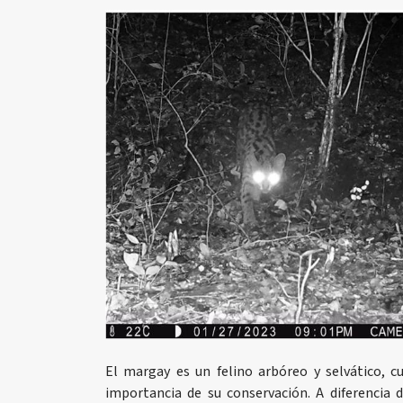
El margay es un felino arbóreo y selvático, 
importancia de su conservación. A diferencia 