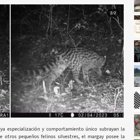
cuya especialización y comportamiento único subrayan la
de otros pequeños felinos silvestres, el margay posee la