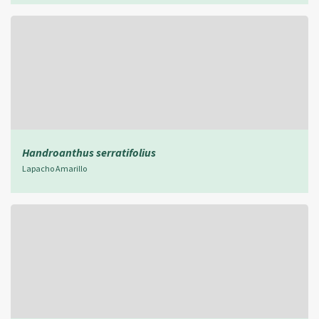
Handroanthus serratifolius
Lapacho Amarillo