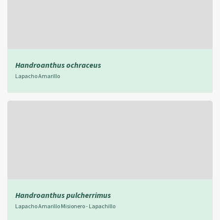
Handroanthus ochraceus
Lapacho Amarillo
Handroanthus pulcherrimus
Lapacho Amarillo Misionero - Lapachillo