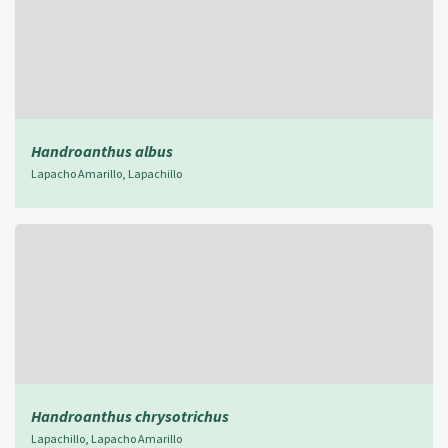
Handroanthus albus
Lapacho Amarillo, Lapachillo
Handroanthus chrysotrichus
Lapachillo, Lapacho Amarillo