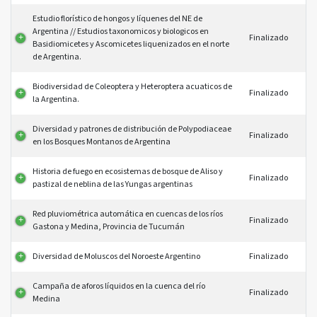
PROYECTO
ESTADO
Estudio florístico de hongos y líquenes del NE de
Argentina // Estudios taxonomicos y biologicos en
Finalizado
Basidiomicetes y Ascomicetes liquenizados en el norte
de Argentina.
Biodiversidad de Coleoptera y Heteroptera acuaticos de
Finalizado
la Argentina.
Diversidad y patrones de distribución de Polypodiaceae
Finalizado
en los Bosques Montanos de Argentina
Historia de fuego en ecosistemas de bosque de Aliso y
Finalizado
pastizal de neblina de las Yungas argentinas
Red pluviométrica automática en cuencas de los ríos
Finalizado
Gastona y Medina, Provincia de Tucumán
Diversidad de Moluscos del Noroeste Argentino
Finalizado
Campaña de aforos líquidos en la cuenca del río
Finalizado
Medina