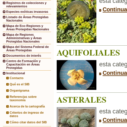
esta categ
Registros de colecciones y
relevamientos
Continua
Especies exóticas invasoras
Listado de Áreas Protegidas
Nacionales
Mapa de Eco-Regiones y
Áreas Protegidas Nacionales
Mapa de Regiones
Administrativas y Áreas
Protegidas Nacionales
Mapa del Sistema Federal de
AQUIFOLIALES
Áreas Protegidas
Documentos de interés
Centro de Formación y
esta categ
Capacitación en Áreas
Protegidas
Continua
Institucional
Contacto
Qué es el SIB
Organigrama
ASTERALES
Referencias sobre
taxonomía
Acerca de la cartografía
esta categ
Criterios de ingreso de
datos
Continua
Cómo citar datos del SIB