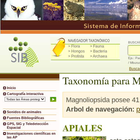
BUSCA
> Flora
> Fauna
> Hongos
> Bacteria
> Protista
> Archaea
Ejs.: Pa
/ Mburu
Buscad
Taxonomía para M
Inicio
Cartografía interactiva
Magnoliopsida posee 41 
Arbol de navegación:
p
Sonidos de animales
Fuentes Bibliográficas
APIALES
GPS, SIG y Teledetección
Espacial
Investigaciones científicas en
las AP