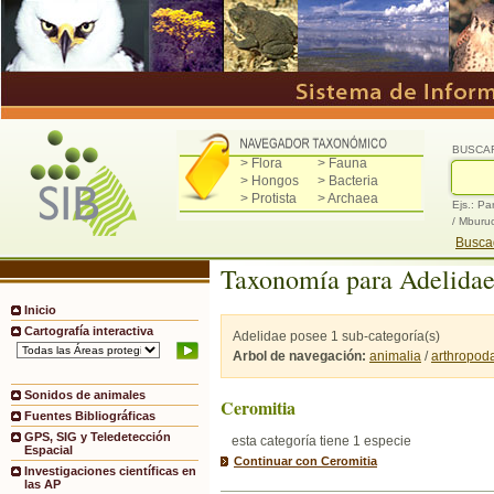
BUSCA
> Flora
> Fauna
> Hongos
> Bacteria
> Protista
> Archaea
Ejs.: Pa
/ Mburu
Buscad
Taxonomía para Adelida
Inicio
Cartografía interactiva
Adelidae posee 1 sub-categoría(s)
Arbol de navegación:
animalia
/
arthropod
Sonidos de animales
Ceromitia
Fuentes Bibliográficas
GPS, SIG y Teledetección
esta categoría tiene 1 especie
Espacial
Continuar con Ceromitia
Investigaciones científicas en
las AP