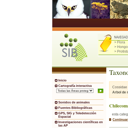
> Flora
> Hongo
> Protist
Taxono
Inicio
Cartografía interactiva
Cossidae 
Arbol de
Sonidos de animales
Chilecom
Fuentes Bibliográficas
GPS, SIG y Teledetección
esta categ
Espacial
Continuar
Investigaciones científicas en
las AP