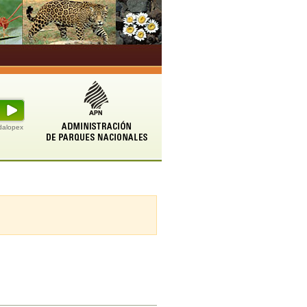
udalopex