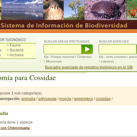
BUSCAR AREAS PROTEGIDAS
BUSCAR ESPECIES
> Fauna
s
> Bacteria
a
> Archaea
Ejs.: Parque nacional / Corrientes
Ejs.: zorro colorado / pse
/ Mburucuya
/ culpaeus
Buscador avanzado de registros biológicos en el SIB
mía para Cossidae
posee 1 sub-categoría(s)
 navegación:
animalia
/
arthropoda
/
insecta
/
lepidoptera
/
cossidae
/
adia
oría tiene 1 especie
 con Chilecomadia