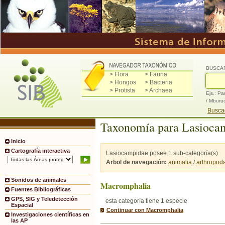
BUSCA
> Flora
> Fauna
> Hongos
> Bacteria
> Protista
> Archaea
Ejs.: Pa
/ Mburu
Buscad
Taxonomía para Lasioca
Inicio
Cartografía interactiva
Lasiocampidae posee 1 sub-categoría(s)
Arbol de navegación:
animalia
/
arthropod
Sonidos de animales
Macromphalia
Fuentes Bibliográficas
GPS, SIG y Teledetección
esta categoría tiene 1 especie
Espacial
Continuar con Macromphalia
Investigaciones científicas en
las AP