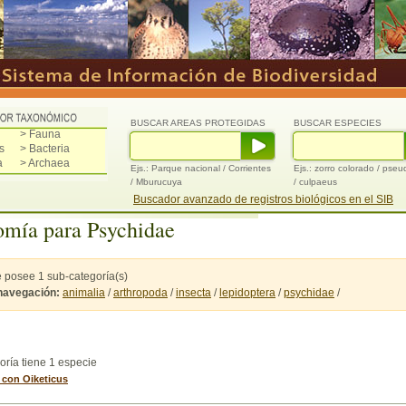
BUSCAR AREAS PROTEGIDAS
BUSCAR ESPECIES
> Fauna
s
> Bacteria
a
> Archaea
Ejs.: Parque nacional / Corrientes
Ejs.: zorro colorado / pse
/ Mburucuya
/ culpaeus
Buscador avanzado de registros biológicos en el SIB
mía para Psychidae
 posee 1 sub-categoría(s)
 navegación:
animalia
/
arthropoda
/
insecta
/
lepidoptera
/
psychidae
/
oría tiene 1 especie
 con Oiketicus