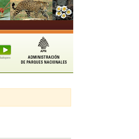
udalopex