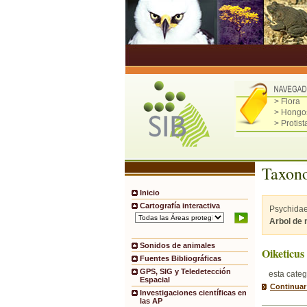
> Flora
> Hongo
> Protist
Taxono
Inicio
Cartografía interactiva
Psychidae
Arbol de
Sonidos de animales
Oiketicus
Fuentes Bibliográficas
GPS, SIG y Teledetección
esta categ
Espacial
Continuar
Investigaciones científicas en
las AP