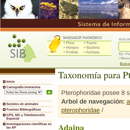
BUSCA
> Flora
> Fauna
> Hongos
> Bacteria
> Protista
> Archaea
Ejs.: Pa
/ Mburu
Buscad
Taxonomía para P
Inicio
Cartografía interactiva
Pterophoridae posee 8 s
Arbol de navegación:
a
Sonidos de animales
pterophoridae
/
Fuentes Bibliográficas
GPS, SIG y Teledetección
Espacial
Adaina
Investigaciones científicas en
las AP