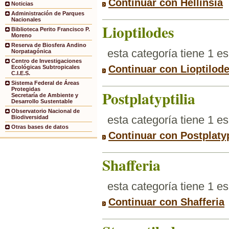
Continuar con Hellinsia
Noticias
Administración de Parques
Nacionales
Lioptilodes
Biblioteca Perito Francisco P.
Moreno
Reserva de Biosfera Andino
esta categoría tiene 1 e
Norpatagónica
Centro de Investigaciones
Continuar con Lioptilod
Ecológicas Subtropicales
C.I.E.S.
Sistema Federal de Áreas
Protegidas
Postplatyptilia
Secretaría de Ambiente y
Desarrollo Sustentable
Observatorio Nacional de
esta categoría tiene 1 e
Biodiversidad
Otras bases de datos
Continuar con Postplatyp
Shafferia
esta categoría tiene 1 e
Continuar con Shafferia