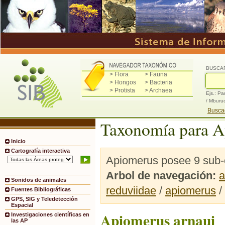
BUSCA
> Flora
> Fauna
> Hongos
> Bacteria
> Protista
> Archaea
Ejs.: Pa
/ Mburu
Buscad
Taxonomía para 
Inicio
Cartografía interactiva
Apiomerus posee 9 sub-c
Arbol de navegación:
a
Sonidos de animales
reduviidae
/
apiomerus
/
Fuentes Bibliográficas
GPS, SIG y Teledetección
Espacial
Apiomerus arnaui
Investigaciones científicas en
las AP