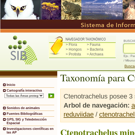
BUSCA
> Flora
> Fauna
> Hongos
> Bacteria
> Protista
> Archaea
Ejs.: Pa
/ Mburu
Buscad
Taxonomía para Ct
Inicio
Cartografía interactiva
Ctenotrachelus posee 3 
Arbol de navegación:
a
Sonidos de animales
reduviidae
/
ctenotrache
Fuentes Bibliográficas
GPS, SIG y Teledetección
Espacial
Ctenotrachelus min
Investigaciones científicas en
las AP