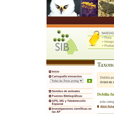
> Flora
> Hongo
> Protist
Taxono
Inicio
Cartografía interactiva
Debilia p
Arbol de
Sonidos de animales
Debilia fu
Fuentes Bibliográficas
GPS, SIG y Teledetección
esta categ
Espacial
Abrir fich
Investigaciones científicas en
las AP