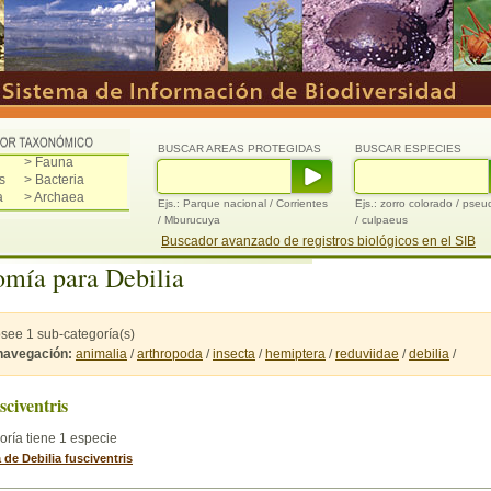
BUSCAR AREAS PROTEGIDAS
BUSCAR ESPECIES
> Fauna
s
> Bacteria
a
> Archaea
Ejs.: Parque nacional / Corrientes
Ejs.: zorro colorado / pse
/ Mburucuya
/ culpaeus
Buscador avanzado de registros biológicos en el SIB
mía para Debilia
osee 1 sub-categoría(s)
 navegación:
animalia
/
arthropoda
/
insecta
/
hemiptera
/
reduviidae
/
debilia
/
sciventris
oría tiene 1 especie
a de Debilia fusciventris