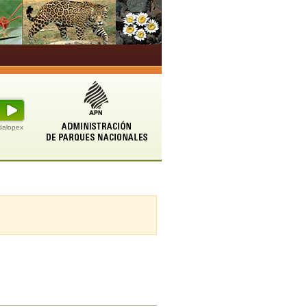
udalopex