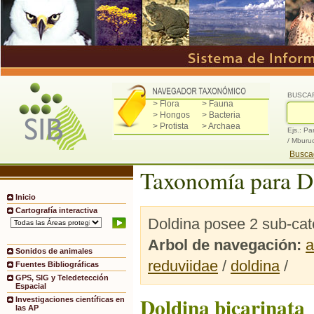
BUSCA
> Flora
> Fauna
> Hongos
> Bacteria
> Protista
> Archaea
Ejs.: Pa
/ Mburu
Buscad
Taxonomía para D
Inicio
Cartografía interactiva
Doldina posee 2 sub-cat
Arbol de navegación:
a
Sonidos de animales
reduviidae
/
doldina
/
Fuentes Bibliográficas
GPS, SIG y Teledetección
Espacial
Doldina bicarinata
Investigaciones científicas en
las AP