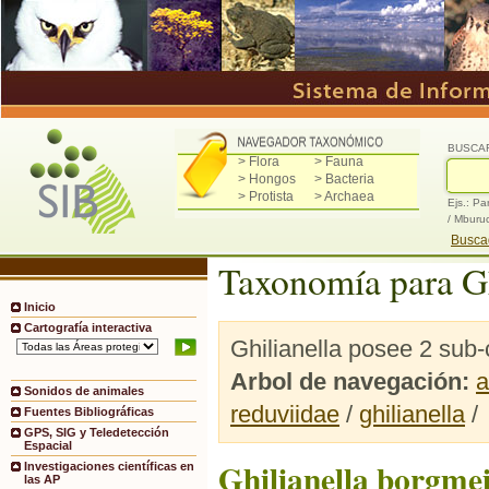
BUSCA
> Flora
> Fauna
> Hongos
> Bacteria
> Protista
> Archaea
Ejs.: Pa
/ Mburu
Buscad
Taxonomía para Gh
Inicio
Cartografía interactiva
Ghilianella posee 2 sub-
Arbol de navegación:
a
Sonidos de animales
reduviidae
/
ghilianella
/
Fuentes Bibliográficas
GPS, SIG y Teledetección
Espacial
Ghilianella borgmei
Investigaciones científicas en
las AP