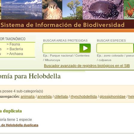
BUSCAR AREAS PROTEGIDAS
BUSCAR ESPECIES
> Fauna
s
> Bacteria
a
> Archaea
Ejs.: Parque nacional / Corrientes
Ejs.: zorro colorado / pse
/ Mburucuya
/ culpaeus
Buscador avanzado de registros biológicos en el SIB
mía para Helobdella
a posee 4 sub-categoría(s)
 navegación:
animalia
/
annelida
/
clitellata
/
rhynchobdellida
/
glossiphoniidae
/
hel
a duplicata
oría tiene 1 especie
a de Helobdella duplicata