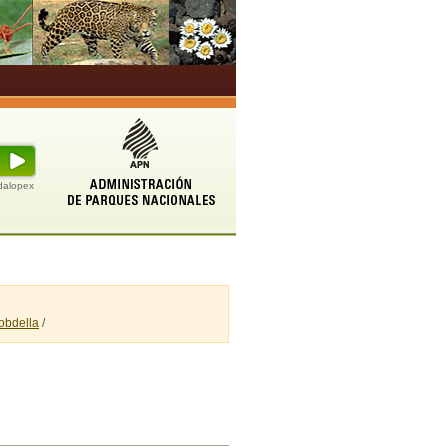
udalopex
obdella
/