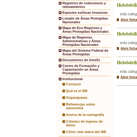
Helobdell
Registros de colecciones y
relevamientos
Especies exóticas invasoras
esta categ
Listado de Áreas Protegidas
Abrir fich
Nacionales
Mapa de Eco-Regiones y
Áreas Protegidas Nacionales
Helobdell
Mapa de Regiones
Administrativas y Áreas
esta categ
Protegidas Nacionales
Abrir fic
Mapa del Sistema Federal de
Áreas Protegidas
Documentos de interés
Helobdella
Centro de Formación y
Capacitación en Áreas
esta categ
Protegidas
Abrir fich
Institucional
Contacto
Qué es el SIB
Organigrama
Referencias sobre
taxonomía
Acerca de la cartografía
Criterios de ingreso de
datos
Cómo citar datos del SIB