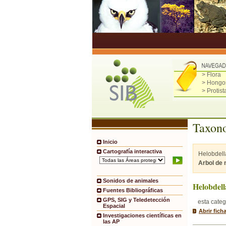
> Flora
> Hongo
> Protist
Taxono
Inicio
Cartografía interactiva
Helobdell
Arbol de
Sonidos de animales
Helobdell
Fuentes Bibliográficas
GPS, SIG y Teledetección
esta categ
Espacial
Abrir fich
Investigaciones científicas en
las AP