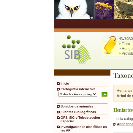
> Flora
> Hongo
> Protist
Taxono
Inicio
Cartografía interactiva
Heniartes
Arbol de
Sonidos de animales
Heniartes
Fuentes Bibliográficas
GPS, SIG y Teledetección
esta categ
Espacial
Abrir fich
Investigaciones científicas en
las AP