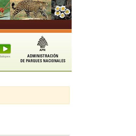
udalopex