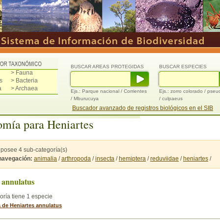
BUSCAR AREAS PROTEGIDAS
BUSCAR ESPECIES
> Fauna
s
> Bacteria
a
> Archaea
Ejs.: Parque nacional / Corrientes
Ejs.: zorro colorado / pse
/ Mburucuya
/ culpaeus
Buscador avanzado de registros biológicos en el SIB
mía para Heniartes
 posee 4 sub-categoría(s)
 navegación:
animalia
/
arthropoda
/
insecta
/
hemiptera
/
reduviidae
/
heniartes
/
 annulatus
oría tiene 1 especie
a de Heniartes annulatus