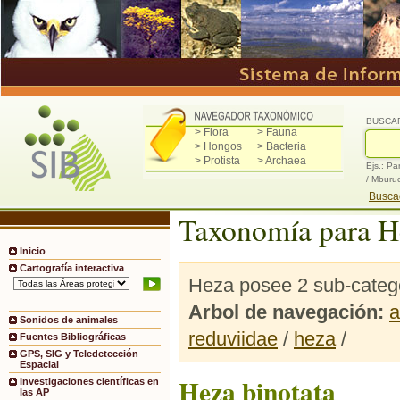
BUSCA
> Flora
> Fauna
> Hongos
> Bacteria
> Protista
> Archaea
Ejs.: Pa
/ Mburu
Buscad
Taxonomía para H
Inicio
Cartografía interactiva
Heza posee 2 sub-catego
Arbol de navegación:
a
Sonidos de animales
reduviidae
/
heza
/
Fuentes Bibliográficas
GPS, SIG y Teledetección
Espacial
Heza binotata
Investigaciones científicas en
las AP