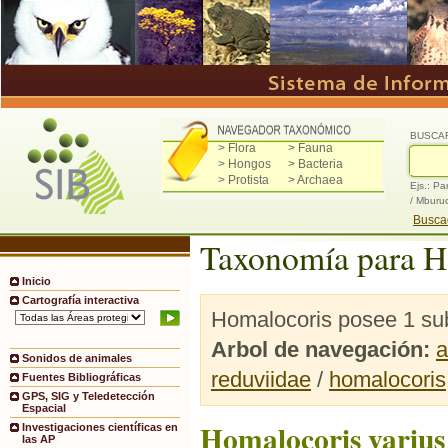
BUSCA
> Flora
> Fauna
> Hongos
> Bacteria
> Protista
> Archaea
Ejs.: Pa
/ Mburu
Buscad
Taxonomía para H
Inicio
Cartografía interactiva
Homalocoris posee 1 sub
Arbol de navegación:
a
Sonidos de animales
reduviidae
/
homalocoris
Fuentes Bibliográficas
GPS, SIG y Teledetección
Espacial
Homalocoris varius
Investigaciones científicas en
las AP