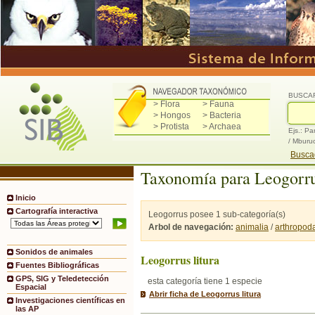
BUSCA
> Flora
> Fauna
> Hongos
> Bacteria
> Protista
> Archaea
Ejs.: Pa
/ Mburu
Buscad
Taxonomía para Leogorr
Inicio
Cartografía interactiva
Leogorrus posee 1 sub-categoría(s)
Arbol de navegación:
animalia
/
arthropod
Sonidos de animales
Leogorrus litura
Fuentes Bibliográficas
GPS, SIG y Teledetección
esta categoría tiene 1 especie
Espacial
Abrir ficha de Leogorrus litura
Investigaciones científicas en
las AP