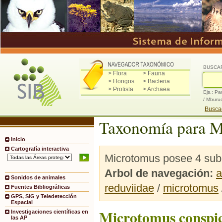
BUSCA
> Flora
> Fauna
> Hongos
> Bacteria
> Protista
> Archaea
Ejs.: Pa
/ Mburu
Buscad
Taxonomía para M
Inicio
Cartografía interactiva
Microtomus posee 4 sub-
Arbol de navegación:
a
Sonidos de animales
reduviidae
/
microtomus
Fuentes Bibliográficas
GPS, SIG y Teledetección
Espacial
Microtomus conspic
Investigaciones científicas en
las AP