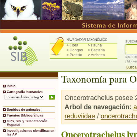
BUSCA
> Flora
> Fauna
> Hongos
> Bacteria
> Protista
> Archaea
Ejs.: Pa
/ Mburu
Buscad
Taxonomía para O
Inicio
Cartografía interactiva
Oncerotrachelus posee 2
Arbol de navegación:
a
Sonidos de animales
reduviidae
/
oncerotrach
Fuentes Bibliográficas
GPS, SIG y Teledetección
Espacial
Oncerotrachelus lyn
Investigaciones científicas en
las AP