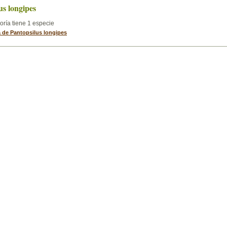
us longipes
oría tiene 1 especie
a de Pantopsilus longipes