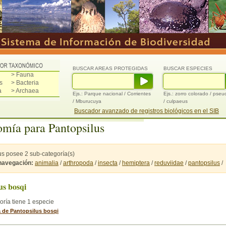
BUSCAR AREAS PROTEGIDAS
BUSCAR ESPECIES
> Fauna
s
> Bacteria
a
> Archaea
Ejs.: Parque nacional / Corrientes
Ejs.: zorro colorado / pse
/ Mburucuya
/ culpaeus
Buscador avanzado de registros biológicos en el SIB
mía para Pantopsilus
us posee 2 sub-categoría(s)
 navegación:
animalia
/
arthropoda
/
insecta
/
hemiptera
/
reduviidae
/
pantopsilus
/
us bosqi
oría tiene 1 especie
a de Pantopsilus bosqi