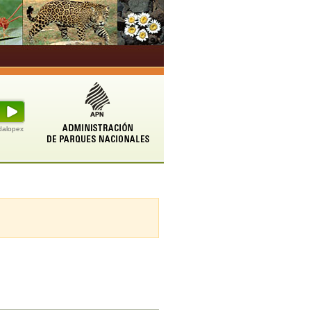
udalopex