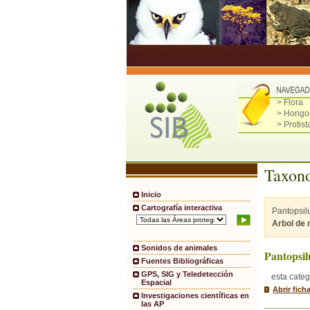
> Flora
> Hongo
> Protist
Taxono
Inicio
Cartografía interactiva
Pantopsil
Arbol de
Sonidos de animales
Pantopsil
Fuentes Bibliográficas
GPS, SIG y Teledetección
esta categ
Espacial
Abrir fich
Investigaciones científicas en
las AP