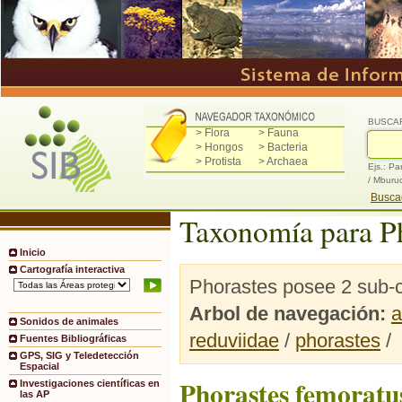
BUSCA
> Flora
> Fauna
> Hongos
> Bacteria
> Protista
> Archaea
Ejs.: Pa
/ Mburu
Buscad
Taxonomía para P
Inicio
Cartografía interactiva
Phorastes posee 2 sub-c
Arbol de navegación:
a
Sonidos de animales
reduviidae
/
phorastes
/
Fuentes Bibliográficas
GPS, SIG y Teledetección
Espacial
Phorastes femoratu
Investigaciones científicas en
las AP