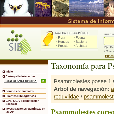
BUSCA
> Flora
> Fauna
> Hongos
> Bacteria
> Protista
> Archaea
Ejs.: Pa
/ Mburu
Buscad
Taxonomía para P
Inicio
Cartografía interactiva
Psammolestes posee 1 s
Arbol de navegación:
a
Sonidos de animales
reduviidae
/
psammolest
Fuentes Bibliográficas
GPS, SIG y Teledetección
Espacial
Psammolestes core
Investigaciones científicas en
las AP