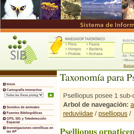
BUSCA
> Flora
> Fauna
> Hongos
> Bacteria
> Protista
> Archaea
Ejs.: Pa
/ Mburu
Buscad
Taxonomía para Ps
Inicio
Cartografía interactiva
Pselliopus posee 1 sub-
Arbol de navegación:
a
Sonidos de animales
reduviidae
/
pselliopus
/
Fuentes Bibliográficas
GPS, SIG y Teledetección
Espacial
Pselliopus ornatice
Investigaciones científicas en
las AP