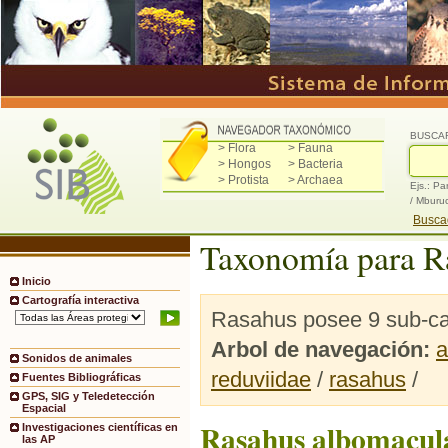
BUSCA
> Flora
> Fauna
> Hongos
> Bacteria
> Protista
> Archaea
Ejs.: Pa
/ Mburu
Buscad
Taxonomía para R
Inicio
Cartografía interactiva
Rasahus posee 9 sub-ca
Arbol de navegación:
a
Sonidos de animales
reduviidae
/
rasahus
/
Fuentes Bibliográficas
GPS, SIG y Teledetección
Espacial
Rasahus albomacul
Investigaciones científicas en
las AP