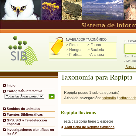
BUSCA
> Flora
> Fauna
> Hongos
> Bacteria
> Protista
> Archaea
Ejs.: Pa
/ Mburu
Buscad
Taxonomía para Repipta
Inicio
Cartografía interactiva
Repipta posee 1 sub-categoría(s)
Arbol de navegación:
animalia
/
arthropod
Sonidos de animales
Repipta flavicans
Fuentes Bibliográficas
GPS, SIG y Teledetección
esta categoría tiene 1 especie
Espacial
Abrir ficha de Repipta flavicans
Investigaciones científicas en
las AP