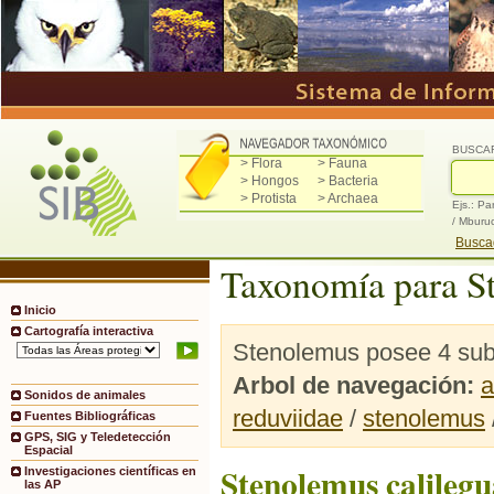
BUSCA
> Flora
> Fauna
> Hongos
> Bacteria
> Protista
> Archaea
Ejs.: Pa
/ Mburu
Buscad
Taxonomía para S
Inicio
Cartografía interactiva
Stenolemus posee 4 sub
Arbol de navegación:
a
Sonidos de animales
reduviidae
/
stenolemus
Fuentes Bibliográficas
GPS, SIG y Teledetección
Espacial
Stenolemus calilegu
Investigaciones científicas en
las AP