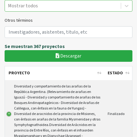
Mostrar todos
Otros términos
Se muestran 367 proyectos
Descargar
PROYECTO
ESTADO
PROYECTO
ESTADO
Diversidad y comportamiento de las arañas de la
República Argentina. (Relevamiento de arañas en
Iguazú - Diversidad y comportamiento de arañas de los
Bosques Andinopatagónicos - Diversidad de Arañas de
Calilegua, con énfasis en la fauna de Yungas) -
Diversidad de aracnidos de la provincia de Misiones,
Finalizado
con énfasis en arañas de la familia Mysmenidae y otras
Symphytognathoidea.Diversidad de Arácnidos en la
provincia de Entre Ríos, con énfasis en el infraorden
Mygalomorphae y en Dionychae (Araneae) -