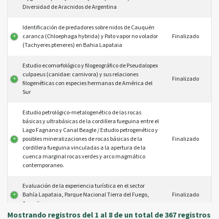
Diversidad de Aracnidos de Argentina
Identificación de predadores sobre nidos de Cauquén
caranca (Chloephaga hybrida) y Pato vapor no volador
Finalizado
(Tachyeres pteneres) en Bahia Lapataia
Estudio ecomorfológico y filogeográfico de Pseudalopex
culpaeus (canidae: carnivora) y sus relaciones
Finalizado
filogenéticas con especies hermanas de América del
Sur
Estudio petrológico-metalogenético de las rocas
básicas y ultrabásicas de la cordillera fueguina entre el
Lago Fagnano y Canal Beagle / Estudio petrogenético y
posibles mineralizaciones de rocas básicas de la
Finalizado
cordillera fueguina vinculadas a la apertura de la
cuenca marginal rocas verdes y arco magmático
contemporaneo.
Evaluación de la experiencia turística en el sector
Bahía Lapataia, Parque Nacional Tierra del Fuego,
Finalizado
Argentina
Mostrando registros del 1 al 8 de un total de 367 registros