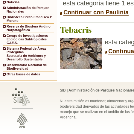
esta categoría tiene 1 e
Noticias
Administración de Parques
Continuar con Paulinia
Nacionales
Biblioteca Perito Francisco P.
Moreno
Tebacris
Reserva de Biosfera Andino
Norpatagónica
Centro de Investigaciones
Ecológicas Subtropicales
esta categ
C.I.E.S.
Sistema Federal de Áreas
Continua
Protegidas
Secretaría de Ambiente y
Desarrollo Sustentable
Observatorio Nacional de
Biodiversidad
Otras bases de datos
SIB | Administración de Parques Nacionale
Nuestra misión es mantener, almacenar y orga
biodiversidad derivados de las actividades téc
manejo que se realizan en el ámbito de las á
Argentina.