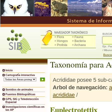
BUSCA
> Flora
> Fauna
> Hongos
> Bacteria
> Protista
> Archaea
Ejs.: Pa
/ Mburu
Buscad
Taxonomía para A
Inicio
Cartografía interactiva
Acrididae posee 5 sub-c
Arbol de navegación:
a
Sonidos de animales
acrididae
/
Fuentes Bibliográficas
GPS, SIG y Teledetección
Espacial
Euplectrotettix
Investigaciones científicas en
las AP