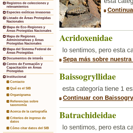
esta categ
Registros de colecciones y
relevamientos
Continua
Especies exóticas invasoras
Listado de Áreas Protegidas
Nacionales
Mapa de Eco-Regiones y
Áreas Protegidas Nacionales
Acridoxenidae
Mapa de Regiones
Administrativas y Áreas
Protegidas Nacionales
lo sentimos, pero esta 
Mapa del Sistema Federal de
Áreas Protegidas
Sepa más sobre nuestra
Documentos de interés
Centro de Formación y
Capacitación en Áreas
Protegidas
Baissogryllidae
Institucional
Contacto
esta categoría tiene 1 e
Qué es el SIB
Organigrama
Continuar con Baissogry
Referencias sobre
taxonomía
Batrachideidae
Acerca de la cartografía
Criterios de ingreso de
datos
lo sentimos, pero esta 
Cómo citar datos del SIB