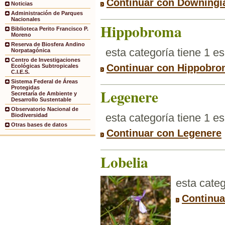
Continuar con Downingi
Noticias
Administración de Parques
Nacionales
Hippobroma
Biblioteca Perito Francisco P.
Moreno
Reserva de Biosfera Andino
esta categoría tiene 1 e
Norpatagónica
Centro de Investigaciones
Continuar con Hippobr
Ecológicas Subtropicales
C.I.E.S.
Sistema Federal de Áreas
Protegidas
Legenere
Secretaría de Ambiente y
Desarrollo Sustentable
Observatorio Nacional de
esta categoría tiene 1 e
Biodiversidad
Otras bases de datos
Continuar con Legenere
Lobelia
esta categ
Continua