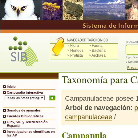
BUSCA
> Flora
> Fauna
> Hongos
> Bacteria
> Protista
> Archaea
Ejs.: Pa
/ Mburu
Buscad
Taxonomía para 
Inicio
Cartografía interactiva
Campanulaceae posee 10
Arbol de navegación:
p
Sonidos de animales
campanulaceae
/
Fuentes Bibliográficas
GPS, SIG y Teledetección
Espacial
Campanula
Investigaciones científicas en
las AP