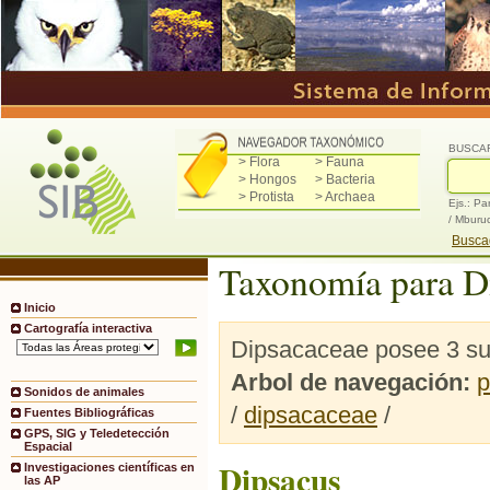
BUSCA
> Flora
> Fauna
> Hongos
> Bacteria
> Protista
> Archaea
Ejs.: Pa
/ Mburu
Buscad
Taxonomía para D
Inicio
Cartografía interactiva
Dipsacaceae posee 3 su
Arbol de navegación:
p
Sonidos de animales
/
dipsacaceae
/
Fuentes Bibliográficas
GPS, SIG y Teledetección
Espacial
Dipsacus
Investigaciones científicas en
las AP