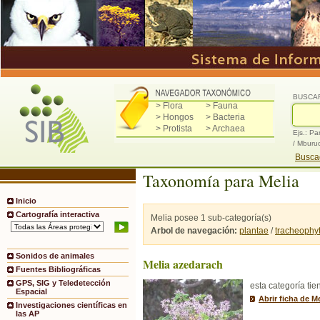
BUSCA
> Flora
> Fauna
> Hongos
> Bacteria
> Protista
> Archaea
Ejs.: Pa
/ Mburu
Buscad
Taxonomía para Melia
Inicio
Cartografía interactiva
Melia posee 1 sub-categoría(s)
Arbol de navegación:
plantae
/
tracheophy
Sonidos de animales
Melia azedarach
Fuentes Bibliográficas
GPS, SIG y Teledetección
esta categoría tie
Espacial
Abrir ficha de M
Investigaciones científicas en
las AP