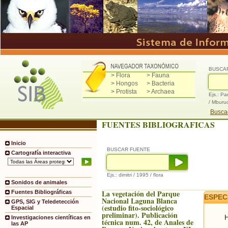
BUSCA
> Flora
> Fauna
> Hongos
> Bacteria
> Protista
> Archaea
Ejs.: Pa
/ Mburu
Buscad
FUENTES BIBLIOGRAFICAS
Inicio
BUSCAR FUENTE
Cartografía interactiva
Ejs.: dimitri / 1995 / flora
Sonidos de animales
La vegetación del Parque
Fuentes Bibliográficas
ESPEC
Nacional Laguna Blanca
GPS, SIG y Teledetección
(estudio fito-sociológico
Espacial
preliminar). Publicación
H
Investigaciones científicas en
técnica num. 42, de Anales de
las AP