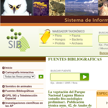
BUSCA
> Flora
> Fauna
> Hongos
> Bacteria
> Protista
> Archaea
Ejs.: Pa
/ Mburu
Buscad
FUENTES BIBLIOGRAFICAS
Inicio
BUSCAR FUENTE
Cartografía interactiva
Ejs.: dimitri / 1995 / flora
Sonidos de animales
La vegetación del Parque
Fuentes Bibliográficas
ESPEC
Nacional Laguna Blanca
GPS, SIG y Teledetección
(estudio fito-sociológico
Espacial
preliminar). Publicación
H
Investigaciones científicas en
técnica num. 42, de Anales de
las AP