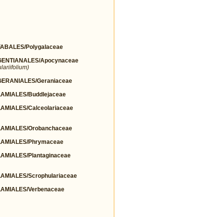
BALES/Polygalaceae
ENTIANALES/Apocynaceae
ariifolium)
ERANIALES/Geraniaceae
MIALES/Buddlejaceae
MIALES/Calceolariaceae
AMIALES/Orobanchaceae
AMIALES/Phrymaceae
MIALES/Plantaginaceae
MIALES/Scrophulariaceae
AMIALES/Verbenaceae