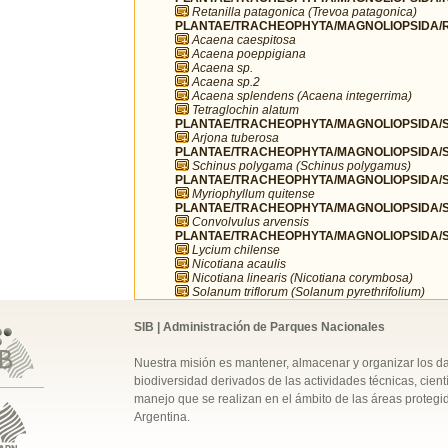
Retanilla patagonica (Trevoa patagonica)
PLANTAE/TRACHEOPHYTA/MAGNOLIOPSIDA/R
Acaena caespitosa
Acaena poeppigiana
Acaena sp.
Acaena sp.2
Acaena splendens (Acaena integerrima)
Tetraglochin alatum
PLANTAE/TRACHEOPHYTA/MAGNOLIOPSIDA/SA
Arjona tuberosa
PLANTAE/TRACHEOPHYTA/MAGNOLIOPSIDA/SA
Schinus polygama (Schinus polygamus)
PLANTAE/TRACHEOPHYTA/MAGNOLIOPSIDA/S
Myriophyllum quitense
PLANTAE/TRACHEOPHYTA/MAGNOLIOPSIDA/S
Convolvulus arvensis
PLANTAE/TRACHEOPHYTA/MAGNOLIOPSIDA/S
Lycium chilense
Nicotiana acaulis
Nicotiana linearis (Nicotiana corymbosa)
Solanum triflorum (Solanum pyrethrifolium)
SIB | Administración de Parques Nacionales
Nuestra misión es mantener, almacenar y organizar los d
biodiversidad derivados de las actividades técnicas, cientí
manejo que se realizan en el ámbito de las áreas protegi
Argentina.