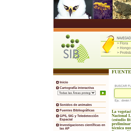
> Flora
> Hongo
> Protist
FUENTE
Inicio
BUSCAR F
Cartografía interactiva
Ejs.: dimitri 
Sonidos de animales
La vegetac
Fuentes Bibliográficas
Nacional 
GPS, SIG y Teledetección
(estudio fi
Espacial
preliminar
Investigaciones científicas en
técnica nu
las AP