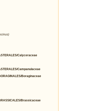
ocinus)
STERALES/Calyceraceae
STERALES/Campanulaceae
ORAGINALES/Boraginaceae
RASSICALES/Brassicaceae