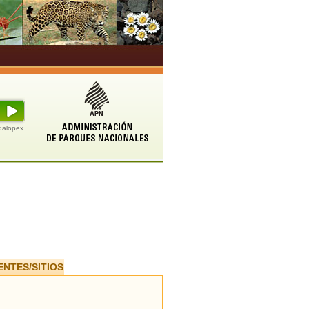
udalopex
ENTES/SITIOS