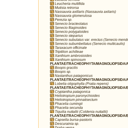
Leucheria multifida
Mutisia retrorsa
Nassauvia axillaris (Nassauvia axilaris)
Nassauvia glomerulosa
Perezia sp.
Senecio bracteolatus
Senecio filaginoides
Senecio polygaloides
Senecio steparius
Senecio subulatus var. erectus (Senecio mend
Senecio subumbellatus (Senecio multicaulis)
Taraxacum officinale
Triptilion achilleae
Xanthium ambrosioides
Xanthium spinosum
PLANTAE/TRACHEOPHYTA/MAGNOLIOPSIDA/A
Boopis gracilis
Boopis sp.
Nastanthus patagonicus
PLANTAE/TRACHEOPHYTA/MAGNOLIOPSIDA/A
Lobelia oligophylla (Pratia repens)
PLANTAE/TRACHEOPHYTA/MAGNOLIOPSIDA/B
Cryptantha patagonica
Heliotropium paronychioides
Heliotropium pinnatisectum
Phacelia cumingii
Phacelia secunda
Tiquilia nuttallii (Coldenia nuttallii)
PLANTAE/TRACHEOPHYTA/MAGNOLIOPSIDA/B
Capsella bursa-pastoris
Descurainia sp.
Draba verna