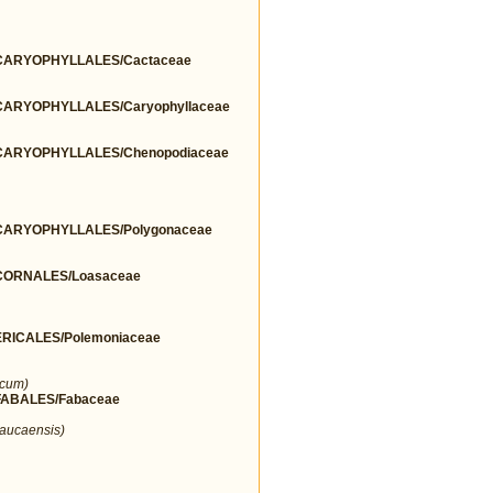
ARYOPHYLLALES/Cactaceae
ARYOPHYLLALES/Caryophyllaceae
ARYOPHYLLALES/Chenopodiaceae
ARYOPHYLLALES/Polygonaceae
ORNALES/Loasaceae
ICALES/Polemoniaceae
icum)
ABALES/Fabaceae
aucaensis)