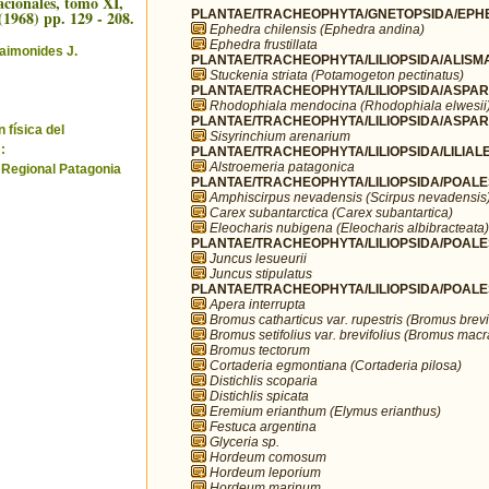
cionales, tomo XI,
(1968) pp. 129 - 208.
PLANTAE/TRACHEOPHYTA/GNETOPSIDA/EPHE
Ephedra chilensis (Ephedra andina)
Ephedra frustillata
aimonides J.
PLANTAE/TRACHEOPHYTA/LILIOPSIDA/ALISMA
Stuckenia striata (Potamogeton pectinatus)
PLANTAE/TRACHEOPHYTA/LILIOPSIDA/ASPARA
Rhodophiala mendocina (Rhodophiala elwesii
PLANTAE/TRACHEOPHYTA/LILIOPSIDA/ASPARA
 física del
Sisyrinchium arenarium
:
PLANTAE/TRACHEOPHYTA/LILIOPSIDA/LILIALES
Alstroemeria patagonica
 Regional Patagonia
PLANTAE/TRACHEOPHYTA/LILIOPSIDA/POALE
Amphiscirpus nevadensis (Scirpus nevadensis
Carex subantarctica (Carex subantartica)
Eleocharis nubigena (Eleocharis albibracteata)
PLANTAE/TRACHEOPHYTA/LILIOPSIDA/POALE
Juncus lesueurii
Juncus stipulatus
PLANTAE/TRACHEOPHYTA/LILIOPSIDA/POALE
Apera interrupta
Bromus catharticus var. rupestris (Bromus brevi
Bromus setifolius var. brevifolius (Bromus mac
Bromus tectorum
Cortaderia egmontiana (Cortaderia pilosa)
Distichlis scoparia
Distichlis spicata
Eremium erianthum (Elymus erianthus)
Festuca argentina
Glyceria sp.
Hordeum comosum
Hordeum leporium
Hordeum marinum