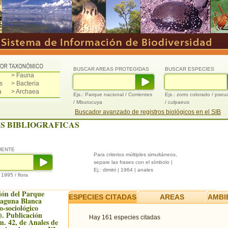
BUSCAR AREAS PROTEGIDAS
BUSCAR ESPECIES
> Fauna
s
> Bacteria
a
> Archaea
Ejs.: Parque nacional / Corrientes
Ejs.: zorro colorado / pse
/ Mburucuya
/ culpaeus
Buscador avanzado de registros biológicos en el SIB
S BIBLIOGRAFICAS
UENTE
Para criterios múltiples simultáneos,
separe las frases con el símbolo |
Ej.: dimitri | 1964 | anales
/ 1995 / flora
ión del Parque
ESPECIES CITADAS
AREAS
AMBI
Laguna Blanca
to-sociológico
). Publicación
Hay 161 especies citadas
m. 42, de Anales de