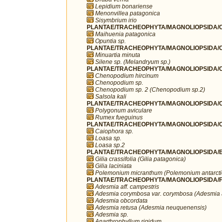
Lepidium bonariense
Menonvillea patagonica
Sisymbrium irio
PLANTAE/TRACHEOPHYTA/MAGNOLIOPSIDA/C
Maihuenia patagonica
Opuntia sp.
PLANTAE/TRACHEOPHYTA/MAGNOLIOPSIDA/C
Minuartia minuta
Silene sp. (Melandryum sp.)
PLANTAE/TRACHEOPHYTA/MAGNOLIOPSIDA/C
Chenopodium hircinum
Chenopodium sp.
Chenopodium sp. 2 (Chenopodium sp.2)
Salsola kali
PLANTAE/TRACHEOPHYTA/MAGNOLIOPSIDA/C
Polygonum aviculare
Rumex fueguinus
PLANTAE/TRACHEOPHYTA/MAGNOLIOPSIDA/C
Caiophora sp.
Loasa sp.
Loasa sp.2
PLANTAE/TRACHEOPHYTA/MAGNOLIOPSIDA/ER
Gilia crassifolia (Gilia patagonica)
Gilia laciniata
Polemonium micranthum (Polemonium antarct
PLANTAE/TRACHEOPHYTA/MAGNOLIOPSIDA/F
Adesmia aff. campestris
Adesmia corymbosa var. corymbosa (Adesmia 
Adesmia obcordata
Adesmia retusa (Adesmia neuquenensis)
Adesmia sp.
Anarthrophyllum rigidum