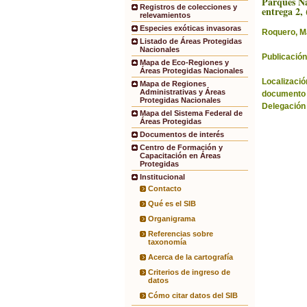
Parques Na
Registros de colecciones y
entrega 2, 
relevamientos
Especies exóticas invasoras
Roquero, M
Listado de Áreas Protegidas
Nacionales
Publicación
Mapa de Eco-Regiones y
Áreas Protegidas Nacionales
Localización
Mapa de Regiones
Administrativas y Áreas
documento 
Protegidas Nacionales
Delegación
Mapa del Sistema Federal de
Áreas Protegidas
Documentos de interés
Centro de Formación y
Capacitación en Áreas
Protegidas
Institucional
Contacto
Qué es el SIB
Organigrama
Referencias sobre
taxonomía
Acerca de la cartografía
Criterios de ingreso de
datos
Cómo citar datos del SIB