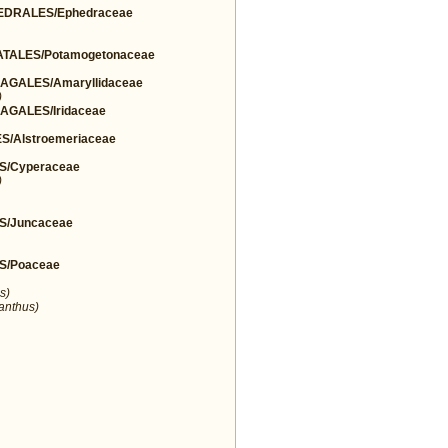
DRALES/Ephedraceae
TALES/Potamogetonaceae
GALES/Amaryllidaceae
)
GALES/Iridaceae
/Alstroemeriaceae
S/Cyperaceae
)
S/Juncaceae
S/Poaceae
s)
ranthus)