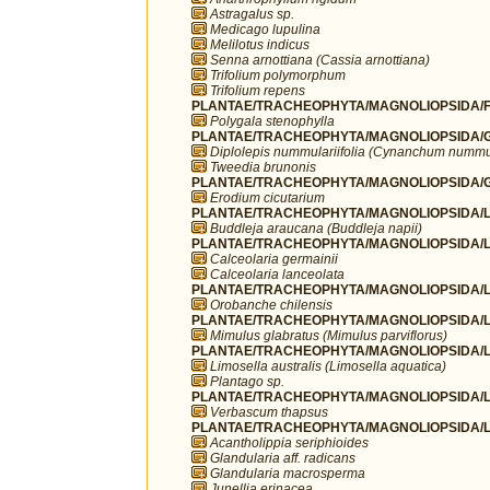
Astragalus sp.
Medicago lupulina
Melilotus indicus
Senna arnottiana (Cassia arnottiana)
Trifolium polymorphum
Trifolium repens
PLANTAE/TRACHEOPHYTA/MAGNOLIOPSIDA/FA
Polygala stenophylla
PLANTAE/TRACHEOPHYTA/MAGNOLIOPSIDA/G
Diplolepis nummulariifolia (Cynanchum nummul
Tweedia brunonis
PLANTAE/TRACHEOPHYTA/MAGNOLIOPSIDA/G
Erodium cicutarium
PLANTAE/TRACHEOPHYTA/MAGNOLIOPSIDA/LA
Buddleja araucana (Buddleja napii)
PLANTAE/TRACHEOPHYTA/MAGNOLIOPSIDA/LA
Calceolaria germainii
Calceolaria lanceolata
PLANTAE/TRACHEOPHYTA/MAGNOLIOPSIDA/L
Orobanche chilensis
PLANTAE/TRACHEOPHYTA/MAGNOLIOPSIDA/L
Mimulus glabratus (Mimulus parviflorus)
PLANTAE/TRACHEOPHYTA/MAGNOLIOPSIDA/LA
Limosella australis (Limosella aquatica)
Plantago sp.
PLANTAE/TRACHEOPHYTA/MAGNOLIOPSIDA/LA
Verbascum thapsus
PLANTAE/TRACHEOPHYTA/MAGNOLIOPSIDA/L
Acantholippia seriphioides
Glandularia aff. radicans
Glandularia macrosperma
Junellia erinacea