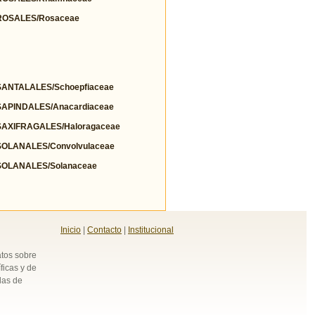
OSALES/Rosaceae
NTALALES/Schoepfiaceae
PINDALES/Anacardiaceae
AXIFRAGALES/Haloragaceae
OLANALES/Convolvulaceae
OLANALES/Solanaceae
Inicio
|
Contacto
|
Institucional
atos sobre
ficas y de
das de