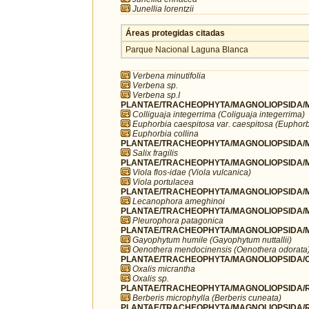
Junellia lorentzii
Áreas protegidas citadas
Parque Nacional Laguna Blanca
Verbena minutifolia
Verbena sp.
Verbena sp.I
PLANTAE/TRACHEOPHYTA/MAGNOLIOPSIDA/MA
Colliguaja integerrima (Coliguaja integerrima)
Euphorbia caespitosa var. caespitosa (Euphorb
Euphorbia collina
PLANTAE/TRACHEOPHYTA/MAGNOLIOPSIDA/MA
Salix fragilis
PLANTAE/TRACHEOPHYTA/MAGNOLIOPSIDA/MA
Viola flos-idae (Viola vulcanica)
Viola portulacea
PLANTAE/TRACHEOPHYTA/MAGNOLIOPSIDA/M
Lecanophora ameghinoi
PLANTAE/TRACHEOPHYTA/MAGNOLIOPSIDA/M
Pleurophora patagonica
PLANTAE/TRACHEOPHYTA/MAGNOLIOPSIDA/M
Gayophytum humile (Gayophytum nuttallii)
Oenothera mendocinensis (Oenothera odorata
PLANTAE/TRACHEOPHYTA/MAGNOLIOPSIDA/OX
Oxalis micrantha
Oxalis sp.
PLANTAE/TRACHEOPHYTA/MAGNOLIOPSIDA/R
Berberis microphylla (Berberis cuneata)
PLANTAE/TRACHEOPHYTA/MAGNOLIOPSIDA/