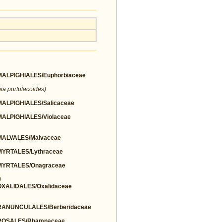
LPIGHIALES/Euphorbiaceae
ia portulacoides)
LPIGHIALES/Salicaceae
LPIGHIALES/Violaceae
ALVALES/Malvaceae
YRTALES/Lythraceae
YRTALES/Onagraceae
)
ALIDALES/Oxalidaceae
ANUNCULALES/Berberidaceae
ROSALES/Rhamnaceae