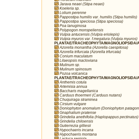
Jarava neaei (Stipa neaei)
Koeleria sp.
Lolium perenne
Pappostipa humilis var. humilis (Stipa humilis)
Pappostipa speciosa (Stipa speciosa)
Poa lanuginosa
Polypogon monspeliensis
Vulpia antucensis (Vulpia eriolepis)
Vulpia myuros var. f.megalura (Vulpia myuros)
PLANTAE/TRACHEOPHYTA/MAGNOLIOPSIDA/AP
Azorella monantha (Azorella caespitosa)
Azorella trifurcata (Azorella trfurcata)
Conium maculatum
Lilaeopsis macloviana
Mulinum sp.
Mulinum spinosum
Pozoa volcanica
PLANTAE/TRACHEOPHYTA/MAGNOLIOPSIDA/A
Anthemis cotula
Artemisia annua
Baccharis magellanica
Carduus thoermeri (Carduus nutans)
Chuquiraga straminea
Cirsium vulgare
Doniophyton anomalum (Doniophyton patagon
Gnaphalium pratense
Grindelia anethifolia (Haplopappus pectinatus)
Grindelia chiloensis
Gutierrezia gilliesii
Hypochaeris incana
Hypochaeris montana
Lactuca serriola