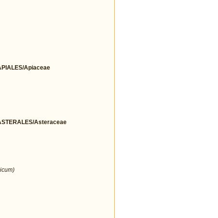
IALES/Apiaceae
STERALES/Asteraceae
icum)