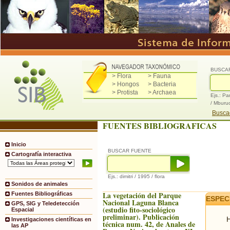
BUSCA
> Flora
> Fauna
> Hongos
> Bacteria
> Protista
> Archaea
Ejs.: Pa
/ Mburu
Buscad
FUENTES BIBLIOGRAFICAS
Inicio
BUSCAR FUENTE
Cartografía interactiva
Ejs.: dimitri / 1995 / flora
Sonidos de animales
La vegetación del Parque
Fuentes Bibliográficas
ESPEC
Nacional Laguna Blanca
GPS, SIG y Teledetección
(estudio fito-sociológico
Espacial
preliminar). Publicación
H
Investigaciones científicas en
técnica num. 42, de Anales de
las AP