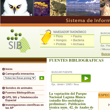
BUSCA
> Flora
> Fauna
> Hongos
> Bacteria
> Protista
> Archaea
Ejs.: Pa
/ Mburu
Buscad
FUENTES BIBLIOGRAFICAS
Inicio
BUSCAR FUENTE
Cartografía interactiva
Ejs.: dimitri / 1995 / flora
Sonidos de animales
La vegetación del Parque
Fuentes Bibliográficas
ESPEC
Nacional Laguna Blanca
GPS, SIG y Teledetección
(estudio fito-sociológico
Espacial
preliminar). Publicación
H
Investigaciones científicas en
técnica num. 42, de Anales de
las AP