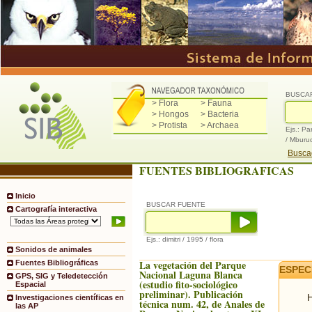
BUSCA
> Flora
> Fauna
> Hongos
> Bacteria
> Protista
> Archaea
Ejs.: Pa
/ Mburu
Buscad
FUENTES BIBLIOGRAFICAS
Inicio
BUSCAR FUENTE
Cartografía interactiva
Ejs.: dimitri / 1995 / flora
Sonidos de animales
La vegetación del Parque
Fuentes Bibliográficas
ESPEC
Nacional Laguna Blanca
GPS, SIG y Teledetección
(estudio fito-sociológico
Espacial
preliminar). Publicación
H
Investigaciones científicas en
técnica num. 42, de Anales de
las AP