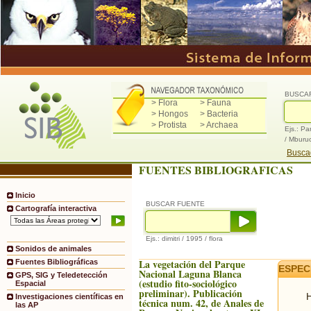
BUSCA
> Flora
> Fauna
> Hongos
> Bacteria
> Protista
> Archaea
Ejs.: Pa
/ Mburu
Buscad
FUENTES BIBLIOGRAFICAS
Inicio
BUSCAR FUENTE
Cartografía interactiva
Ejs.: dimitri / 1995 / flora
Sonidos de animales
La vegetación del Parque
Fuentes Bibliográficas
ESPEC
Nacional Laguna Blanca
GPS, SIG y Teledetección
(estudio fito-sociológico
Espacial
preliminar). Publicación
H
Investigaciones científicas en
técnica num. 42, de Anales de
las AP