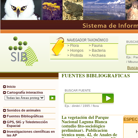
BUSCA
> Flora
> Fauna
> Hongos
> Bacteria
> Protista
> Archaea
Ejs.: Pa
/ Mburu
Buscad
FUENTES BIBLIOGRAFICAS
Inicio
BUSCAR FUENTE
Cartografía interactiva
Ejs.: dimitri / 1995 / flora
Sonidos de animales
La vegetación del Parque
Fuentes Bibliográficas
ESPEC
Nacional Laguna Blanca
GPS, SIG y Teledetección
(estudio fito-sociológico
Espacial
preliminar). Publicación
H
Investigaciones científicas en
técnica num. 42, de Anales de
las AP