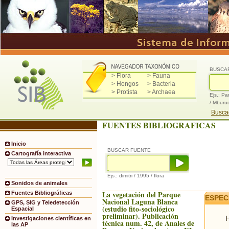
BUSCA
> Flora
> Fauna
> Hongos
> Bacteria
> Protista
> Archaea
Ejs.: Pa
/ Mburu
Buscad
FUENTES BIBLIOGRAFICAS
Inicio
BUSCAR FUENTE
Cartografía interactiva
Ejs.: dimitri / 1995 / flora
Sonidos de animales
La vegetación del Parque
Fuentes Bibliográficas
ESPEC
Nacional Laguna Blanca
GPS, SIG y Teledetección
(estudio fito-sociológico
Espacial
preliminar). Publicación
H
Investigaciones científicas en
técnica num. 42, de Anales de
las AP