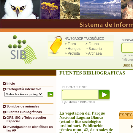
BUSCA
> Flora
> Fauna
> Hongos
> Bacteria
> Protista
> Archaea
Ejs.: Pa
/ Mburu
Buscad
FUENTES BIBLIOGRAFICAS
Inicio
BUSCAR FUENTE
Cartografía interactiva
Ejs.: dimitri / 1995 / flora
Sonidos de animales
La vegetación del Parque
Fuentes Bibliográficas
ESPEC
Nacional Laguna Blanca
GPS, SIG y Teledetección
(estudio fito-sociológico
Espacial
preliminar). Publicación
H
Investigaciones científicas en
técnica num. 42, de Anales de
las AP